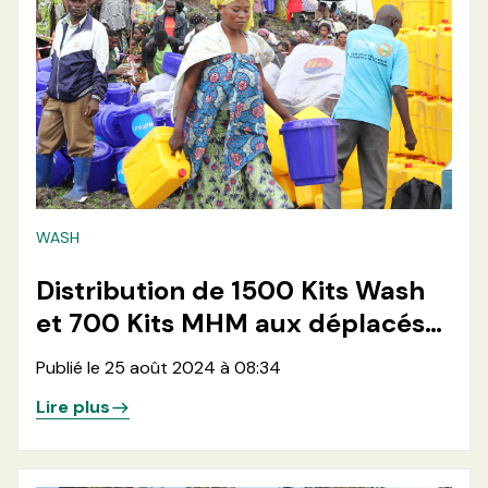
WASH
Distribution de 1500 Kits Wash
et 700 Kits MHM aux déplacés
du site de Kashaka en ville de
Publié le 25 août 2024 à 08:34
Goma
Lire plus