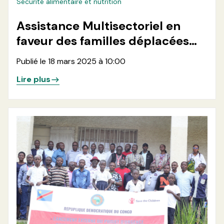
Sécurité alimentaire et nutrition
Assistance Multisectoriel en
faveur des familles déplacées
retournées dans les zones de
Publié le 18 mars 2025 à 10:00
santé de Kirotshe et Nyiragongo
Lire plus