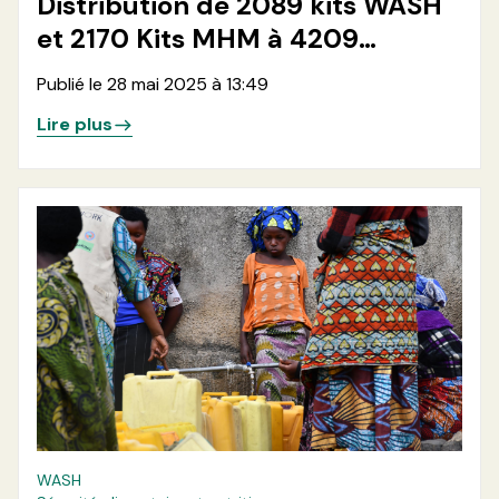
Distribution de 2089 kits WASH
et 2170 Kits MHM à 4209
Menages et 500 kits agro-
Publié le 28 mai 2025 à 13:49
pastoraux à 500 ménages
Lire plus
rétournés dans les localités de
Kimoka et Bweremana en
province du Nord-Kivu
WASH