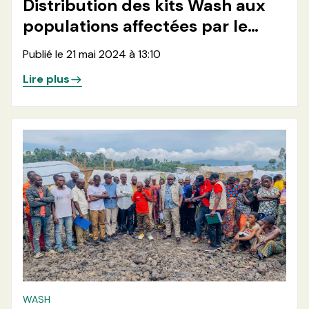
Distribution des kits Wash aux
populations affectées par le
conflits dans le site de Nzulo 2
Publié le 21 mai 2024 à 13:10
en Territoire de Masisi, Nord
Lire plus
Kivu, RDC
WASH