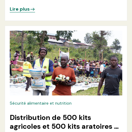
Minova par la distribution de
Lire plus
500 kits pastoraux
Sécurité alimentaire et nutrition
Distribution de 500 kits
agricoles et 500 kits aratoires à