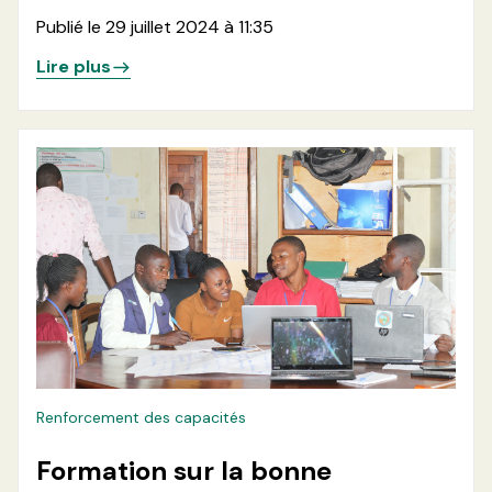
Humanitaire par la communauté
Publié le 29 juillet 2024 à 11:35
dans la zone de santé de Kibirizi
Lire plus
en territoire de Rutshuru
Renforcement des capacités
Formation sur la bonne