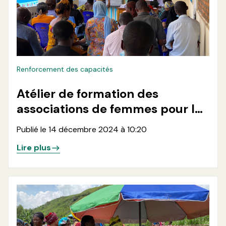
Renforcement des capacités
Atélier de formation des
associations de femmes pour la
production de chlore, le
Publié le 14 décembre 2024 à 10:20
traitement et la desinfection de
Lire plus
l'eau dans les zones de santé de
Minova et Kalehe