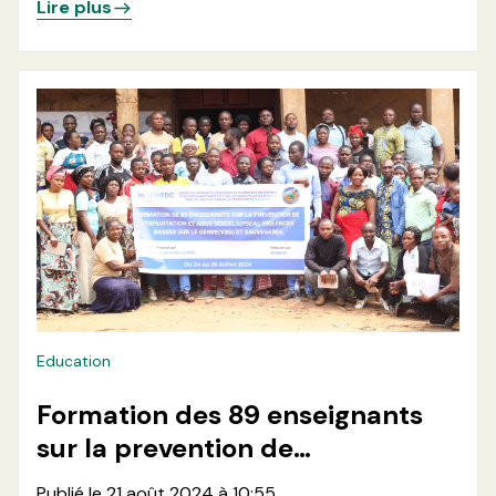
Lire plus
Education
Formation des 89 enseignants
sur la prevention de
l'exploitation et Abus
Publié le 21 août 2024 à 10:55