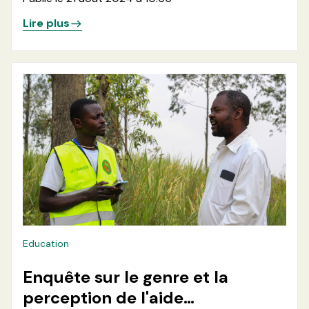
Sexuels(PSEA), Violences basées
Lire plus
sur le genre(VBG) et sauvegarde
Education
Enquête sur le genre et la
perception de l'aide