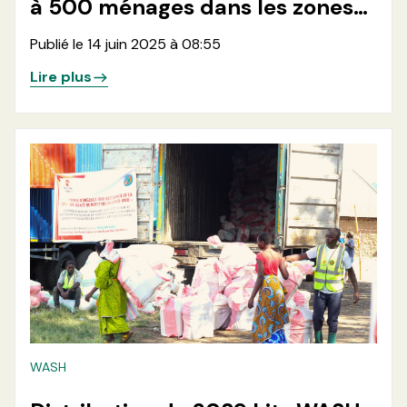
à 500 ménages dans les zones
de santé de Rutshuru et
Publié le 14 juin 2025 à 08:55
Rwanguba en province du Nord-
Lire plus
Kivu
WASH