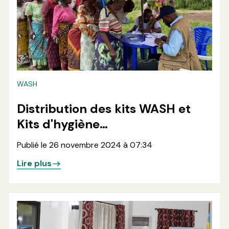
WASH
Distribution des kits WASH et
Kits d'hygiène
menstruelle(MHM) dans les
Publié le 26 novembre 2024 à 07:34
zones de santé de Minova et
Lire plus
Kalehe en province du Sud-Kivu