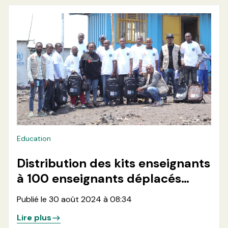
Education
Distribution des kits enseignants
à 100 enseignants déplacés
dans 7 sites des déplacés autour
Publié le 30 août 2024 à 08:34
de la ville de Goma
Lire plus