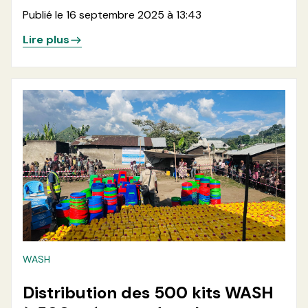
500 ménages en zone de santé
Publié le 16 septembre 2025 à 13:43
de Minova, dans les aires de
Lire plus
santé de Ruhunde et Karango
WASH
Distribution des 500 kits WASH