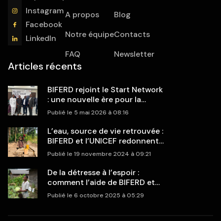
Instagram
A propos
Blog
Facebook
Notre équipe
Contacts
LinkedIn
FAQ
Newsletter
Articles récents
BIFERD rejoint le Start Network
: une nouvelle ère pour la
réponse humanitaire en RDC
Publié le 5 mai 2026 à 08:16
L’eau, source de vie retrouvée :
BIFERD et l’UNICEF redonnent
espoir aux communautés de
Publié le 19 novembre 2024 à 09:21
Rangira et Rwanguba
De la détresse à l’espoir :
comment l’aide de BIFERD et
Islamic Relief a sauvé des
Publié le 6 octobre 2025 à 05:29
familles déplacées à Sake