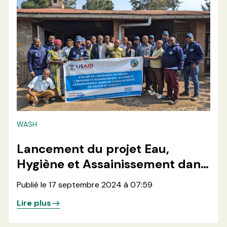
WASH
Lancement du projet Eau,
Hygiène et Assainissement dans
les zones de santé de Kalehe et
Publié le 17 septembre 2024 à 07:59
Minova en Province du Sud Kivu
Lire plus