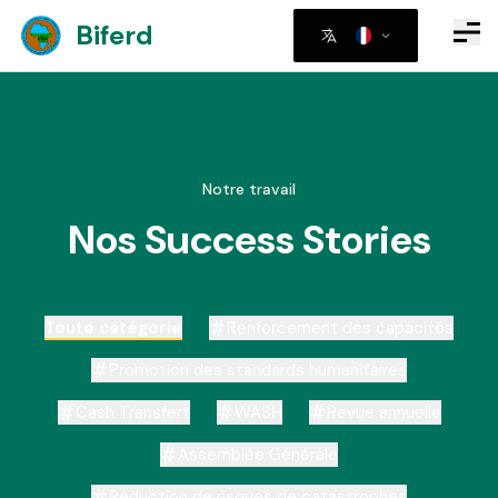
Biferd
Notre travail
Nos Success Stories
Toute catégorie
Renforcement des capacités
Promotion des standards humanitaires
Cash Transfert
WASH
Revue annuelle
Assemblée Générale
Réduction de risques de catastrophes