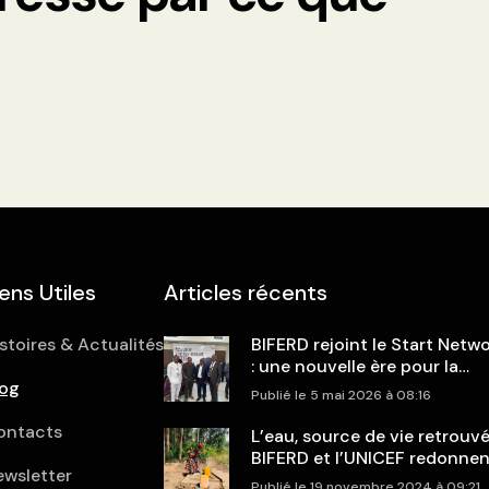
iens Utiles
Articles récents
stoires & Actualités
BIFERD rejoint le Start Netw
: une nouvelle ère pour la
log
réponse humanitaire en RDC
Publié le 5 mai 2026 à 08:16
ontacts
L’eau, source de vie retrouvé
BIFERD et l’UNICEF redonnen
ewsletter
espoir aux communautés de
Publié le 19 novembre 2024 à 09:21