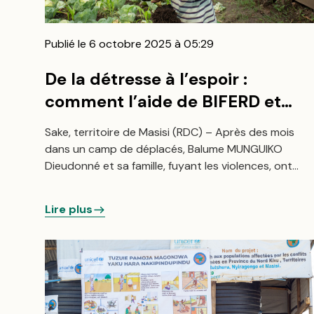
Publié le 6 octobre 2025 à 05:29
De la détresse à l’espoir :
comment l’aide de BIFERD et
Islamic Relief a sauvé des
Sake, territoire de Masisi (RDC) – Après des mois
familles déplacées à Sake
dans un camp de déplacés, Balume MUNGUIKO
Dieudonné et sa famille, fuyant les violences, ont
trouvé refuge à Sake. Leurs enfants, atteints de
malnutrition aiguë, ont été identifiés par l’ONG
Lire plus
BIFERD.