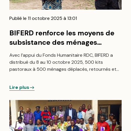
Publié le 11 octobre 2025 à 13:01
BIFERD renforce les moyens de
subsistance des ménages
vulnérables en zone de santé de
Avec l’appui du Fonds Humanitaire RDC, BIFERD a
Minova par la distribution de
distribué du 8 au 10 octobre 2025, 500 kits
500 kits pastoraux
pastoraux à 500 ménages déplacés, retournés et
hôtes dans la zone de santé de Minova, notamment
à Karango et Ruhunde.
Lire plus