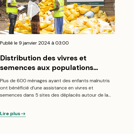
Publié le 9 janvier 2024 à 03:00
Distribution des vivres et
semences aux populations
affectées par les conflits armés
Plus de 600 ménages ayant des enfants malnutris
dans les sites des déplacés
ont bénéficié d’une assistance en vivres et
autour de la ville de Goma
semences dans 5 sites des déplacés autour de la
ville de Goma.
Lire plus