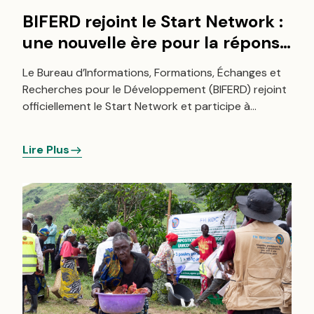
BIFERD rejoint le Start Network :
une nouvelle ère pour la réponse
humanitaire en RDC
Le Bureau d’Informations, Formations, Échanges et
Recherches pour le Développement (BIFERD) rejoint
officiellement le Start Network et participe à
l’Assemblée du Hub RDC, du 4 au 8 mai 2026 : un
tournant pour l’organisation et l’action humanitaire
Lire Plus
en RDC.