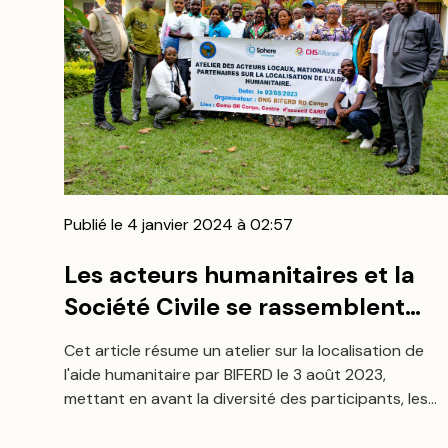
Publié le 4 janvier 2024 à 02:57
Les acteurs humanitaires et la
Société Civile se rassemblent
pour discuter de la localisation
Cet article résume un atelier sur la localisation de
de l'Aide Humanitaire
l'aide humanitaire par BIFERD le 3 août 2023,
mettant en avant la diversité des participants, les
thèmes clés, et soulignant l'importance d'une
collaboration renforcée.