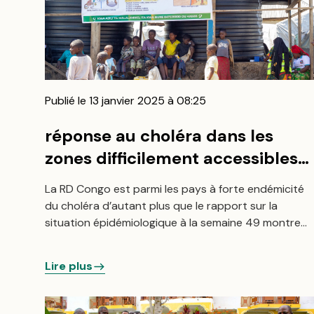
Publié le 13 janvier 2025 à 08:25
réponse au choléra dans les
zones difficilement accessibles
en 2022 par l’ONG BIFERD
La RD Congo est parmi les pays à forte endémicité
du choléra d’autant plus que le rapport sur la
situation épidémiologique à la semaine 49 montre
que la RDC a connu 511 cas du choléra contre 502
cas à la semaine 48.
Lire plus