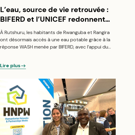
L’eau, source de vie retrouvée :
BIFERD et l’UNICEF redonnent
espoir aux communautés de
À Rutshuru, les habitants de Rwanguba et Rangira
Rangira et Rwanguba
ont désormais accès à une eau potable grâce à la
réponse WASH menée par BIFERD, avec l’appui du
Ministère français de l’Europe et des Affaires
étrangères via l’UNICEF.
Lire plus