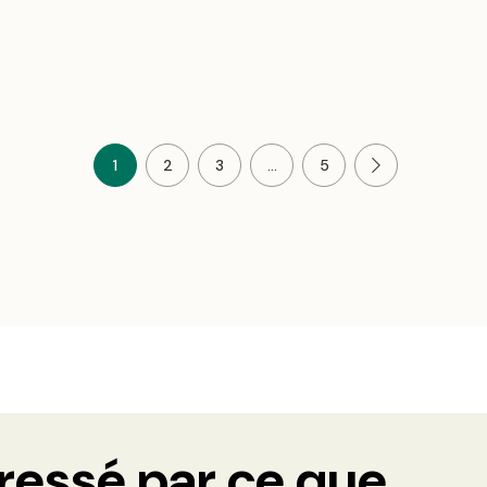
1
2
3
...
5
Next Page
ressé par ce que