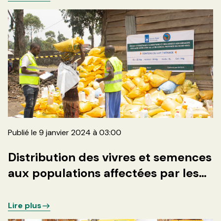
Publié le 9 janvier 2024 à 03:00
Distribution des vivres et semences
aux populations affectées par les
conflits armés dans les sites des
déplacés autour de la ville de
Lire plus
Goma