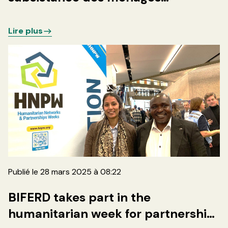
vulnérables en zone de santé de
Minova par la distribution de 500
Lire plus
kits pastoraux
Publié le 28 mars 2025 à 08:22
BIFERD takes part in the
humanitarian week for partnership