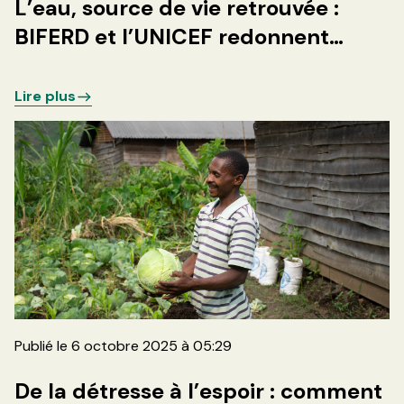
L’eau, source de vie retrouvée :
BIFERD et l’UNICEF redonnent
espoir aux communautés de
Rangira et Rwanguba
Lire plus
Publié le 6 octobre 2025 à 05:29
De la détresse à l’espoir : comment