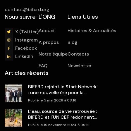
contact@biferd.org
Nous suivre
L'ONG
Liens Utiles
Accueil
Histoires & Actualités
X (Twitter)
Instagram
A propos
Blog
Facebook
Notre équipe
Contacts
LinkedIn
FAQ
Newsletter
Articles récents
BIFERD rejoint le Start Network
: une nouvelle ère pour la
réponse humanitaire en RDC
Publié le 5 mai 2026 à 08:16
L’eau, source de vie retrouvée :
BIFERD et l’UNICEF redonnent
espoir aux communautés de
Publié le 19 novembre 2024 à 09:21
Rangira et Rwanguba