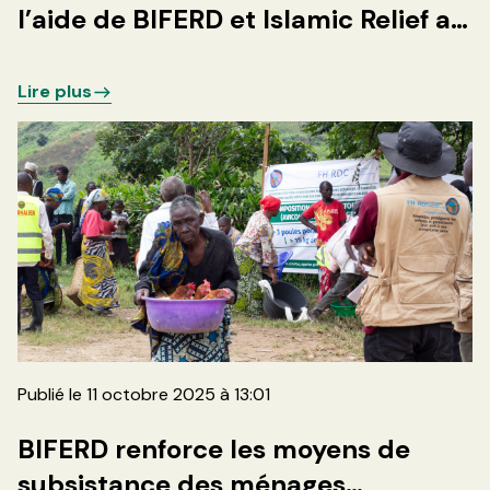
l’aide de BIFERD et Islamic Relief a
sauvé des familles déplacées à
Sake
Lire plus
Publié le 11 octobre 2025 à 13:01
BIFERD renforce les moyens de
subsistance des ménages