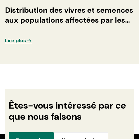
Distribution des vivres et semences
aux populations affectées par les
conflits armés dans les sites des
déplacés autour de la ville de
Lire plus
Goma
Êtes-vous intéressé par ce
que nous faisons