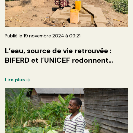
Publié le 19 novembre 2024 à 09:21
L’eau, source de vie retrouvée :
BIFERD et l’UNICEF redonnent
espoir aux communautés de
Rangira et Rwanguba
Lire plus