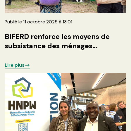
Publié le 11 octobre 2025 à 13:01
BIFERD renforce les moyens de
subsistance des ménages
vulnérables en zone de santé de
Minova par la distribution de 500
Lire plus
kits pastoraux