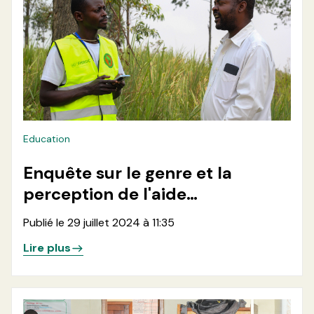
Education
Enquête sur le genre et la
perception de l'aide
Humanitaire par la communauté
Publié le 29 juillet 2024 à 11:35
dans la zone de santé de Kibirizi
Lire plus
en territoire de Rutshuru