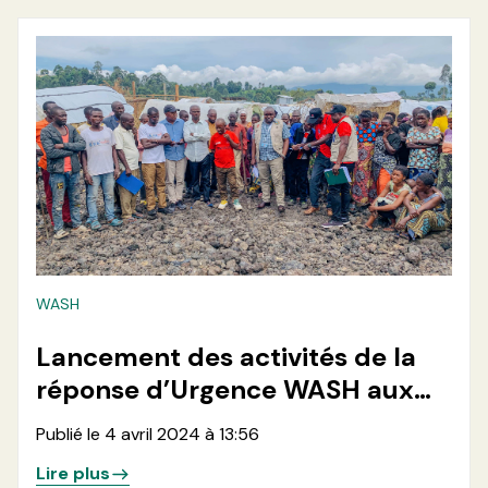
WASH
Lancement des activités de la
réponse d’Urgence WASH aux
déplacés de Nzulo 2 à Masisi, au
Publié le 4 avril 2024 à 13:56
Nord Kivu.
Lire plus