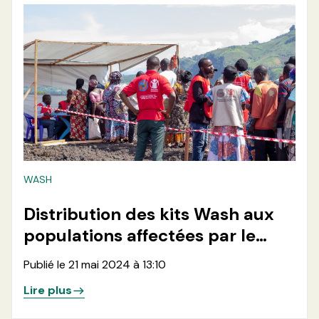
WASH
Distribution des kits Wash aux
populations affectées par le
conflits dans le site de Nzulo 2
Publié le 21 mai 2024 à 13:10
en Territoire de Masisi, Nord
Lire plus
Kivu, RDC