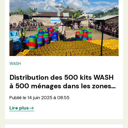
WASH
Distribution des 500 kits WASH
à 500 ménages dans les zones
de santé de Rutshuru et
Publié le 14 juin 2025 à 08:55
Rwanguba en province du Nord-
Lire plus
Kivu