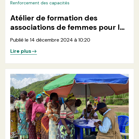
Renforcement des capacités
Atélier de formation des
associations de femmes pour la
production de chlore, le
Publié le 14 décembre 2024 à 10:20
traitement et la desinfection de
Lire plus
l'eau dans les zones de santé de
Minova et Kalehe