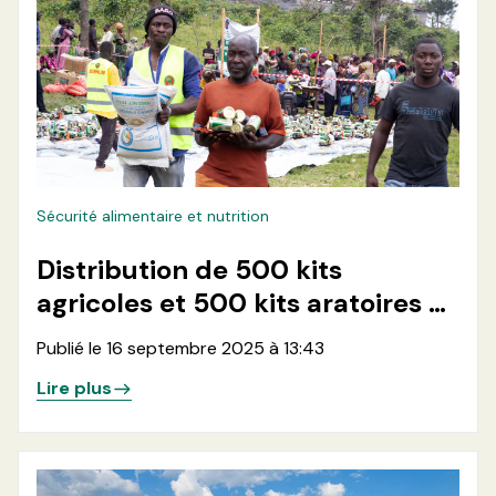
Sécurité alimentaire et nutrition
Distribution de 500 kits
agricoles et 500 kits aratoires à
500 ménages en zone de santé
Publié le 16 septembre 2025 à 13:43
de Minova, dans les aires de
Lire plus
santé de Ruhunde et Karango