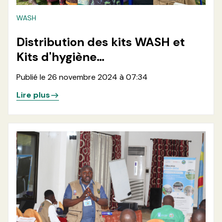
WASH
Distribution des kits WASH et
Kits d'hygiène
menstruelle(MHM) dans les
Publié le 26 novembre 2024 à 07:34
zones de santé de Minova et
Lire plus
Kalehe en province du Sud-Kivu