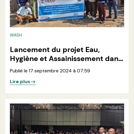
WASH
Lancement du projet Eau,
Hygiène et Assainissement dans
les zones de santé de Kalehe et
Publié le 17 septembre 2024 à 07:59
Minova en Province du Sud Kivu
Lire plus