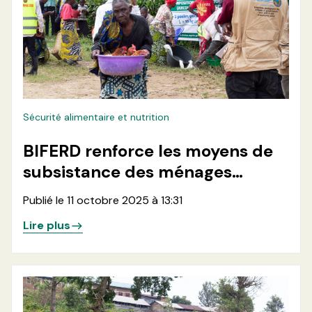
Sécurité alimentaire et nutrition
BIFERD renforce les moyens de
subsistance des ménages
vulnérables en zone de santé de
Publié le 11 octobre 2025 à 13:31
Minova par la distribution de
Lire plus
500 kits pastoraux