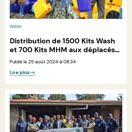
WASH
Distribution de 1500 Kits Wash
et 700 Kits MHM aux déplacés
du site de Kashaka en ville de
Publié le 25 août 2024 à 08:34
Goma
Lire plus