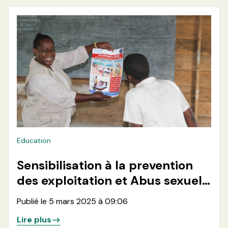
province du Nord-Kivu
Education
Sensibilisation à la prevention
des exploitation et Abus sexuels
(PSEA) au sein des écoles de la
Publié le 5 mars 2025 à 09:06
de la zone de santé de
Lire plus
Nyiragongo