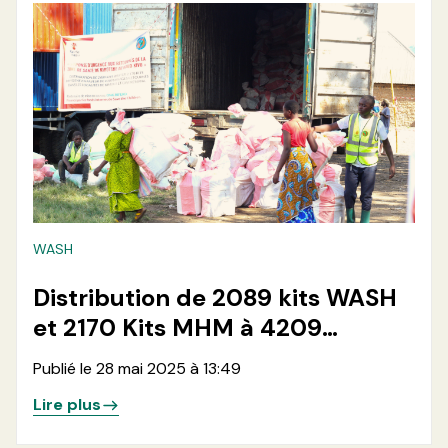
WASH
Distribution de 2089 kits WASH
et 2170 Kits MHM à 4209
Menages et 500 kits agro-
Publié le 28 mai 2025 à 13:49
pastoraux à 500 ménages
Lire plus
rétournés dans les localités de
Kimoka et Bweremana en