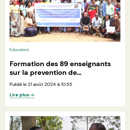
Education
Formation des 89 enseignants
sur la prevention de
l'exploitation et Abus
Publié le 21 août 2024 à 10:55
Sexuels(PSEA), Violences basées
Lire plus
sur le genre(VBG) et sauvegarde