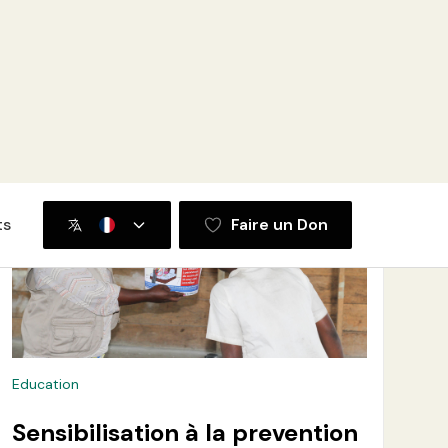
aires de santé de Ruhunde et
Karango
Lire plus
Education
Sensibilisation à la prevention