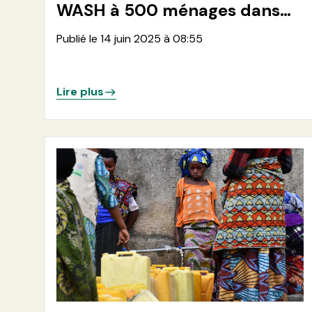
WASH à 500 ménages dans
les zones de santé de
Publié le 14 juin 2025 à 08:55
Rutshuru et Rwanguba en
province du Nord-Kivu
Lire plus