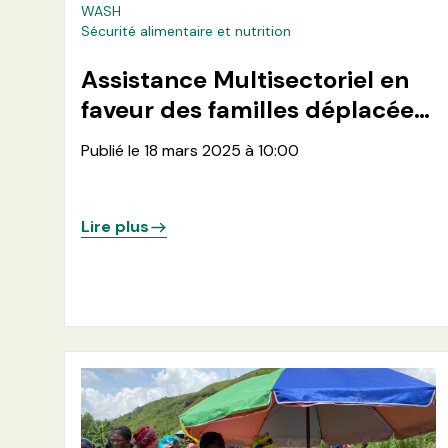
WASH
Sécurité alimentaire et nutrition
Assistance Multisectoriel en
faveur des familles déplacées
retournées dans les zones de
Publié le 18 mars 2025 à 10:00
santé de Kirotshe et
Nyiragongo
Lire plus