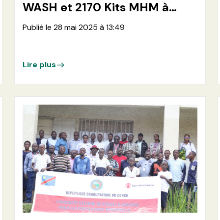
WASH et 2170 Kits MHM à
4209 Menages et 500 kits
Publié le 28 mai 2025 à 13:49
agro-pastoraux à 500
ménages rétournés dans les
localités de Kimoka et
Lire plus
Bweremana en province du
Nord-Kivu