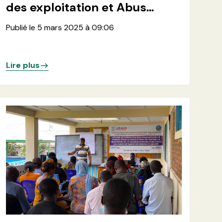
des exploitation et Abus
sexuels (PSEA) au sein des
Publié le 5 mars 2025 à 09:06
écoles de la de la zone de
santé de Nyiragongo
Lire plus