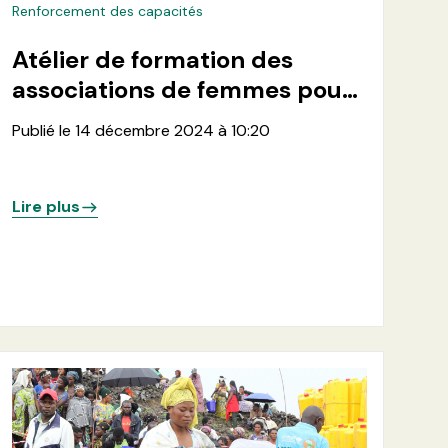
Renforcement des capacités
Atélier de formation des
associations de femmes pour
la production de chlore, le
Publié le 14 décembre 2024 à 10:20
traitement et la desinfection
de l'eau dans les zones de
santé de Minova et Kalehe
Lire plus