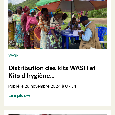
WASH
Distribution des kits WASH et
Kits d'hygiène
menstruelle(MHM) dans les
Publié le 26 novembre 2024 à 07:34
zones de santé de Minova et
Lire plus
Kalehe en province du Sud-Kivu