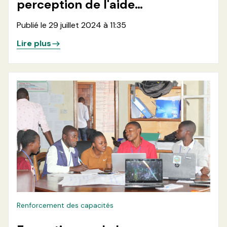
perception de l'aide
Humanitaire par la communauté
Publié le 29 juillet 2024 à 11:35
dans la zone de santé de Kibirizi
Lire plus
en territoire de Rutshuru
Renforcement des capacités