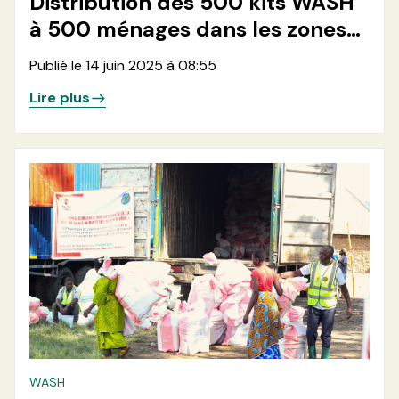
Distribution des 500 kits WASH
à 500 ménages dans les zones
de santé de Rutshuru et
Publié le 14 juin 2025 à 08:55
Rwanguba en province du Nord-
Lire plus
Kivu
WASH