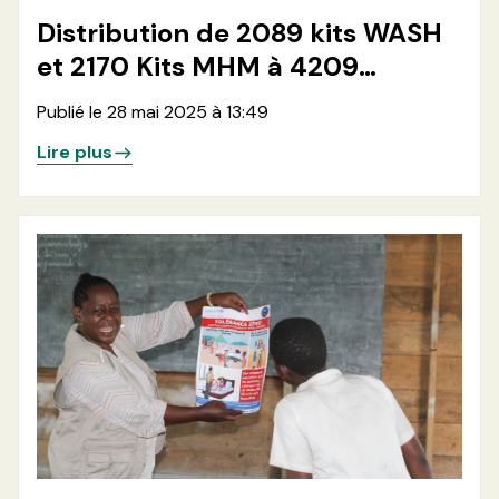
Distribution de 2089 kits WASH
et 2170 Kits MHM à 4209
Menages et 500 kits agro-
Publié le 28 mai 2025 à 13:49
pastoraux à 500 ménages
Lire plus
rétournés dans les localités de
Kimoka et Bweremana en
province du Nord-Kivu