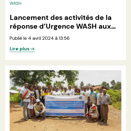
WASH
Lancement des activités de la
réponse d’Urgence WASH aux
déplacés de Nzulo 2 à Masisi, au
Publié le 4 avril 2024 à 13:56
Nord Kivu.
Lire plus