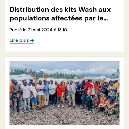
Distribution des kits Wash aux
populations affectées par le
conflits dans le site de Nzulo 2
Publié le 21 mai 2024 à 13:10
en Territoire de Masisi, Nord
Lire plus
Kivu, RDC