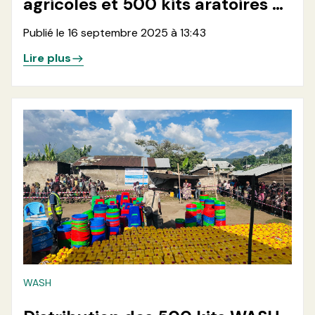
agricoles et 500 kits aratoires à
500 ménages en zone de santé
Publié le 16 septembre 2025 à 13:43
de Minova, dans les aires de
Lire plus
santé de Ruhunde et Karango
WASH