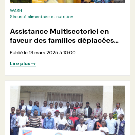
WASH
Sécurité alimentaire et nutrition
Assistance Multisectoriel en
faveur des familles déplacées
retournées dans les zones de
Publié le 18 mars 2025 à 10:00
santé de Kirotshe et Nyiragongo
Lire plus