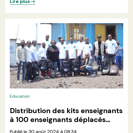
Lire plus
Education
Distribution des kits enseignants
à 100 enseignants déplacés
dans 7 sites des déplacés autour
Publié le 30 août 2024 à 08:34