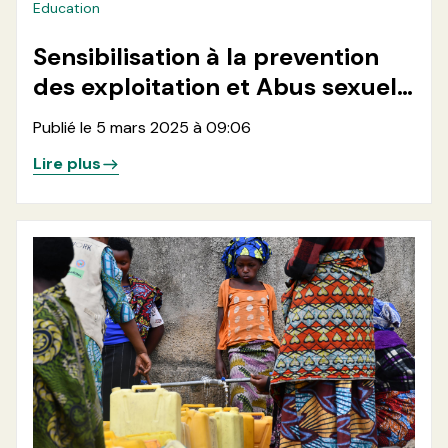
Education
Sensibilisation à la prevention
des exploitation et Abus sexuels
(PSEA) au sein des écoles de la
Publié le 5 mars 2025 à 09:06
de la zone de santé de
Lire plus
Nyiragongo