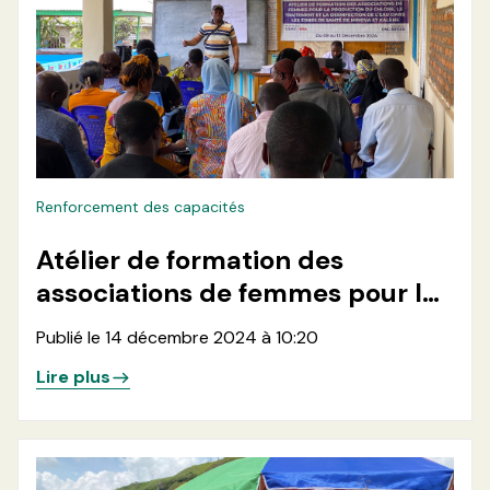
Renforcement des capacités
Atélier de formation des
associations de femmes pour la
production de chlore, le
Publié le 14 décembre 2024 à 10:20
traitement et la desinfection de
Lire plus
l'eau dans les zones de santé de
Minova et Kalehe