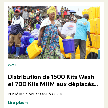
WASH
Distribution de 1500 Kits Wash
et 700 Kits MHM aux déplacés
du site de Kashaka en ville de
Publié le 25 août 2024 à 08:34
Goma
Lire plus