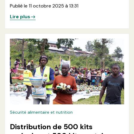
vulnérables en zone de santé de
Publié le 11 octobre 2025 à 13:31
Minova par la distribution de
Lire plus
500 kits pastoraux
Sécurité alimentaire et nutrition
Distribution de 500 kits