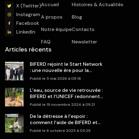
Accueil
Histoires & Actualités
X (Twitter)
Instagram
A propos
Blog
Facebook
Notre équipe
Contacts
LinkedIn
FAQ
Newsletter
Articles récents
BIFERD rejoint le Start Network
: une nouvelle ère pour la
réponse humanitaire en RDC
Publié le 5 mai 2026 à 08:16
L’eau, source de vie retrouvée :
BIFERD et l’UNICEF redonnent
espoir aux communautés de
Publié le 19 novembre 2024 à 09:21
Rangira et Rwanguba
De la détresse à l’espoir :
comment l’aide de BIFERD et
Islamic Relief a sauvé des
Publié le 6 octobre 2025 à 05:29
familles déplacées à Sake