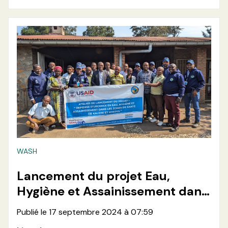
WASH
Lancement du projet Eau,
Hygiène et Assainissement dans
les zones de santé de Kalehe et
Publié le 17 septembre 2024 à 07:59
Minova en Province du Sud Kivu